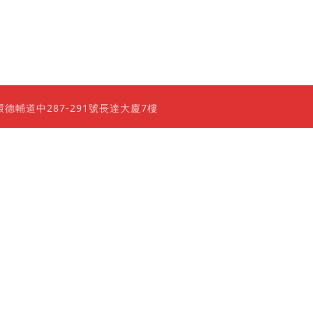
0 香港上環德輔道中287-291號長達大廈7樓