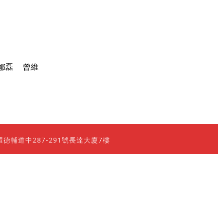
鄒磊 曾維
0 香港上環德輔道中287-291號長達大廈7樓