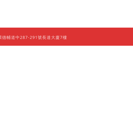
0 香港上環德輔道中287-291號長達大廈7樓