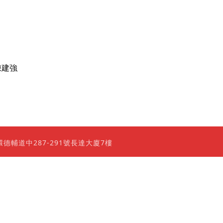
陳建強
0 香港上環德輔道中287-291號長達大廈7樓