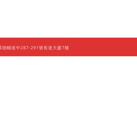
0 香港上環德輔道中287-291號長達大廈7樓