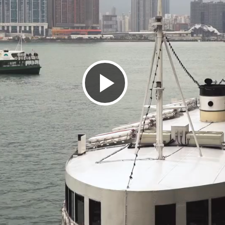
播
放
影
片