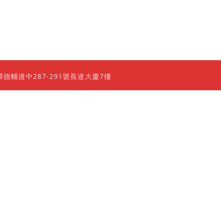
0 香港上環德輔道中287-291號長達大廈7樓