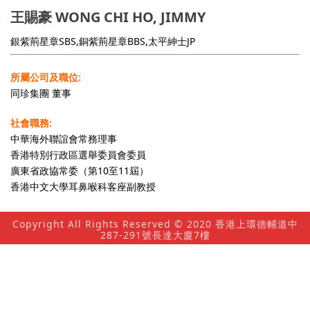
王賜豪 WONG CHI HO, JIMMY
銀紫荊星章SBS,銅紫荊星章BBS,太平紳士JP
所屬公司及職位:
同珍集團 董事
社會職務:
中華海外聯誼會常務理事
香港特別行政區選舉委員會委員
廣東省政協常委（第10至11屆）
香港中文大學耳鼻喉科客座副教授
Copyright All Rights Reserved © 2020 香港上環德輔道中
287-291號長達大廈7樓