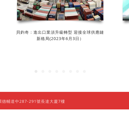
貝鈞奇：進出口業須升級轉型 迎接全球供應鏈
新格局(2023年6月3日）
0 香港上環德輔道中287-291號長達大廈7樓