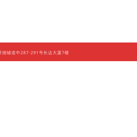
0 香港上环德辅道中287-291号长达大厦7楼