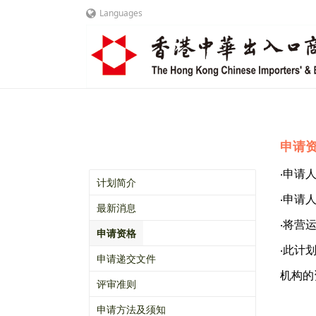
Languages
申请
‧申请
计划简介
‧申请
最新消息
‧将营
申请资格
‧此计
申请递交文件
机构的
评审准则
申请方法及须知