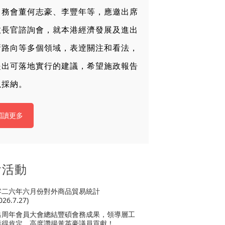
常務會董何志豪、李豐年等，應邀出席
政長官諮詢會，就本港經濟發展及進出
新路向等多個領域，表逹關注和看法，
提出可落地實行的建議，希望施政報告
以採納。
閱讀更多
會活動
零二六年六月份對外商品貿易統計
26.7.27)
出周年會員大會總結豐碩會務成果，領導層工
獲得肯定，高度讚揚黃英豪議員貢獻！