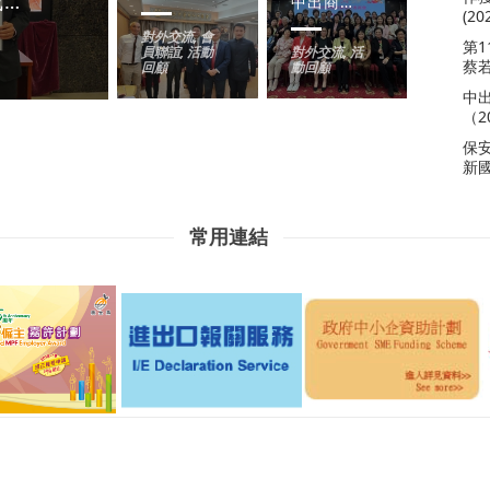
中出周年會員大會總結豐碩會務成果，領導層工作獲得肯定，高度讚揚黃英豪議員貢獻！ (2026.7.27)
首屆「中出商會乒乓球邀請賽」成功舉行 (2026.1.31)
香港中華出入口商會舉辦「送暖到社群」活動 踐行「回饋社會」初心（2025-08-12）
香港中華出入口商會婦女事務委員會舉辦慶祝成立58周年暨 慶祝香港回歸二十八周年餐舞會（2025.8.8）
婦委工作會議及專題講座 切身關注引起共鳴 (2026.6.17)
中出商會婦委會訪澳門 與中總及婦聯溝通會務聯絡情感 (2023.11.10)
(20
對外交流
,
會
第
員聯誼
,
活動
對外交流
,
活
會員聯誼
會員聯誼
會員聯誼
會員聯誼
,
,
,
,
活動回顧
活動回顧
活動回顧
活動回顧
2026-06-18
2026-02-04
2025-08-13
2025-08-09
蔡若
回顧
動回顧
中
（2
保
新國
常用連結