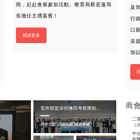
雨，赶赴會展參加活動。教育局蔡若蓮局
及
長擔任主禮嘉賓！
行
口
閱讀更多
並
加
商
電商聯盟深圳鹽田考察團順利開展 深化深港跨境電商合作
二
（20
對外交流
,
活動回顧
,
議員專欄
中
內地事務委員會舉辦「新能源發展與展望」講座（2023.11.23）
作