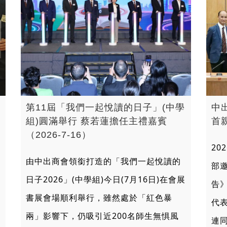
第11屆「我們一起悅讀的日子」(中學
中
組)圓滿舉行 蔡若蓮擔任主禮嘉賓
首親
（2026-7-16）
20
由中出商會領銜打造的「我們一起悅讀的
部
日子2026」(中學組)今日(7月16日)在會展
告
書展會場順利舉行，雖然處於「紅色暴
代
兩」影響下，仍吸引近200名師生無惧風
連