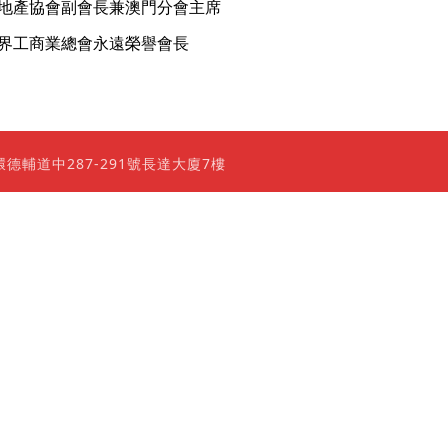
地產協會副會長兼澳門分會主席
界工商業總會永遠榮譽會長
0 香港上環德輔道中287-291號長達大廈7樓