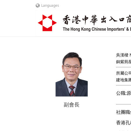
Languages
吳漢樑 N
銅紫荊
所屬公司
建地集
公職:
副會長
社團職
香港孔