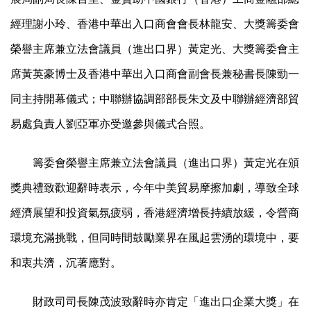
經理謝小玲、香港中華出入口商會會長林龍安、大獎籌委會
榮譽主席兼立法會議員（進出口界）黃定光、大獎籌委會主
席黃英豪博士及香港中華出入口商會副會長兼秘書長陳勁一
同主持開幕儀式；中聯辦協調部部長朱文及中聯辦經濟部貿
易處負責人劉亞軍亦受邀參與儀式合照。
籌委會榮譽主席兼立法會議員（進出口界）黃定光在頒
獎典禮致歡迎辭時表示，今年中美貿易摩擦加劇，導致全球
經濟展望和投資氣氛疲弱，香港經濟增長持續放緩，令營商
環境充滿挑戰，但同時間鼓勵業界在風起雲湧的環境中，要
和衷共濟，沉著應對。
財政司司長陳茂波致辭時亦肯定「進出口企業大獎」在