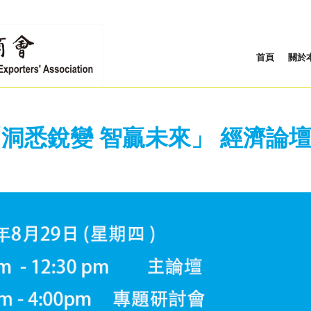
首頁
關於
洞悉銳變 智贏未來」 經濟論