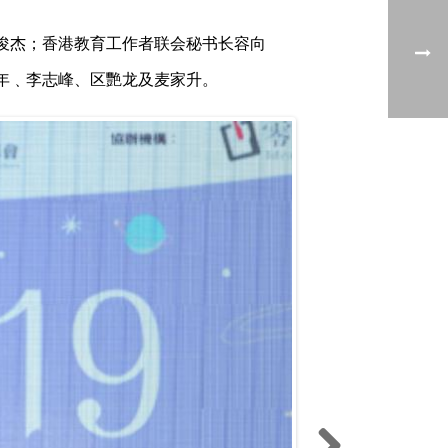
俊杰；香港教育工作者联会秘书长容向
年﹑李志峰、区艷龙及麦家升。