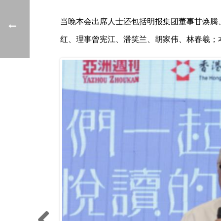
当晚本会出席人士还包括明报集团董事甘焕腾
红、理事曾宪江、潘笑兰、胡家伟、林春羲；