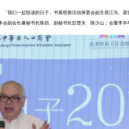
、「我们一起悦读的日子」书展慈善活动筹委会副主席江汛、梁
本会副会长兼秘书长陈劲、副秘书长彭楚夫﹑陈少山；会董李丰