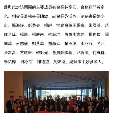
參與此次訪問團的主要成員有會長林龍安、會務顧問黃定
光、副會長兼秘書長陳勁、副會長吳漢良、副秘書長陳少
山、龔海靜、彭楚夫、楊靜、常務會董王賜豪、朱國基、趙
鍾月琼、楊毅、楊毅融、鄧紹坤、會董李志強、楊俊傑、關
國華、何志盛、鄭燕華、趙鎮武、趙汝渠、李燕芬、吳江、
張新昌、方敬軒、韓歡光、會員鄭國基、尹圻灝、何楓群、
朱祐德 、林永哲、謝德望、黃聲遠、總幹事丁妙雅等人。