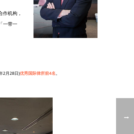
合作机构，
「一带一
年2月28日)
优秀国际律所前
4
名
。