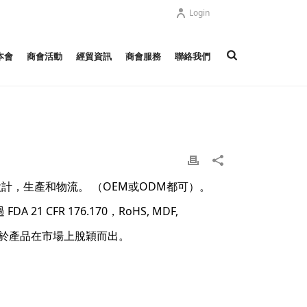
Login
本會
商會活動
經貿資訊
商會服務
聯絡我們
計，生產和物流。 （OEM或ODM都可）。
1 CFR 176.170，RoHS, MDF,
助於產品在市場上脫穎而出。