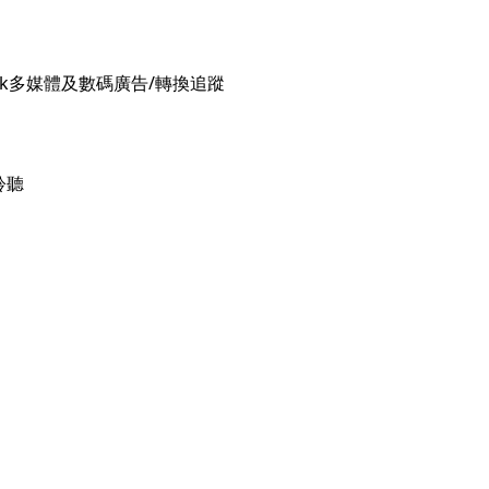
twork多媒體及數碼廣告/轉換追蹤
聆聽