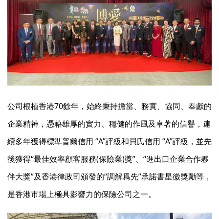
公司根植香港70餘年，始終秉持擔當、務實、協同、奉獻的
企業精神，憑藉雄厚的實力、穩健的作風及卓著的信譽，連
續多年獲得標準普爾信用 “A”評級和貝氏信用 “A”評級，並先
後獲得“最佳效率顧客服務(保險業)獎”、“進出口企業合作夥
伴大獎”及香港律政司頒發的“調解爲先”承諾書星徽獎勵等，
是香港市場上極具影響力的保險公司之一。