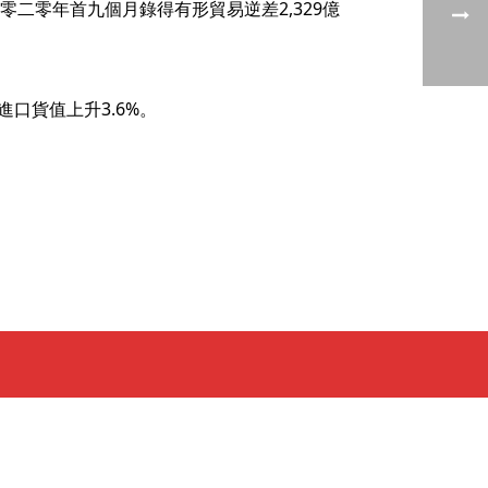
二零年首九個月錄得有形貿易逆差2,329億
口貨值上升3.6%。