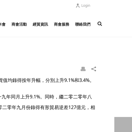
Login
本會
商會活動
經貿資訊
商會服務
聯絡我們
均錄得按年升幅，分別上升9.1%和3.4%。
九年同月上升9.1%。同時，繼二零二零年八
二零二零年九月份錄得有形貿易逆差127億元，相