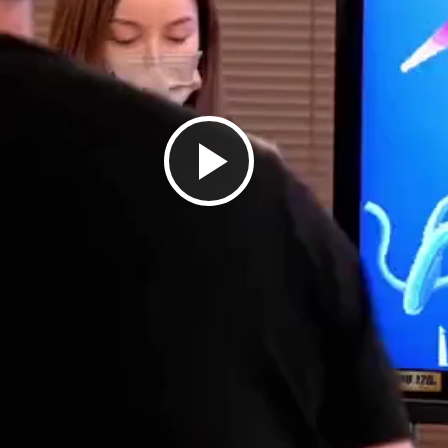
播
放
影
片