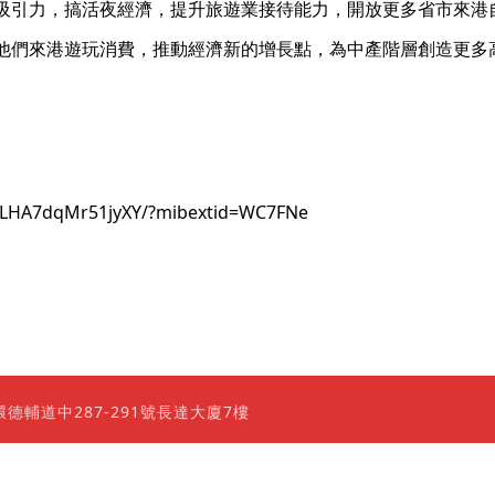
吸引力，搞活夜經濟，提升旅遊業接待能力，開放更多省市來港
他們來港遊玩消費，推動經濟新的增長點，為中產階層創造更多
LdLHA7dqMr51jyXY/?mibextid=WC7FNe
0 香港上環德輔道中287-291號長達大廈7樓