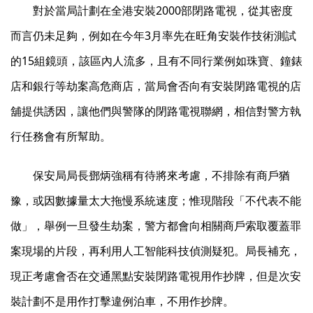
對於當局計劃在全港安裝2000部閉路電視，從其密度
而言仍未足夠，例如在今年3月率先在旺角安裝作技術測試
的15組鏡頭，該區內人流多，且有不同行業例如珠寶、鐘錶
店和銀行等劫案高危商店，當局會否向有安裝閉路電視的店
舖提供誘因，讓他們與警隊的閉路電視聯網，相信對警方執
行任務會有所幫助。
保安局局長鄧炳強稱有待將來考慮，不排除有商戶猶
豫，或因數據量太大拖慢系統速度；惟現階段「不代表不能
做」，舉例一旦發生劫案，警方都會向相關商戶索取覆蓋罪
案現場的片段，再利用人工智能科技偵測疑犯。局長補充，
現正考慮會否在交通黑點安裝閉路電視用作抄牌，但是次安
裝計劃不是用作打擊違例泊車，不用作抄牌。