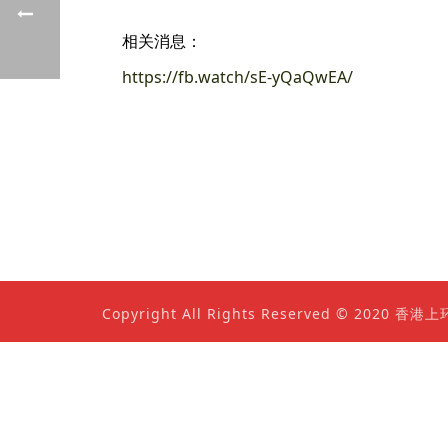
相关消息：
https://fb.watch/sE-yQaQwEA/
Copyright All Rights Reserved © 202