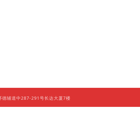
0 香港上环德辅道中287-291号长达大厦7楼