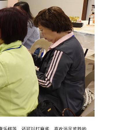
康乐棋等，还可以打麻雀。喜欢远足览胜的，