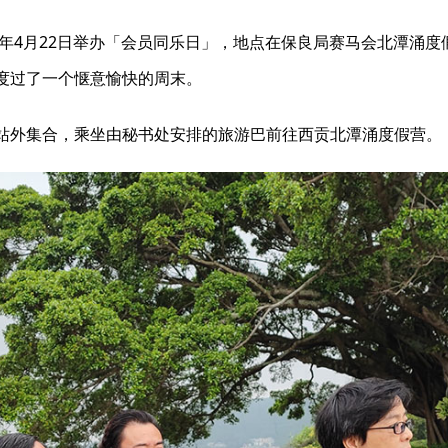
3年4月22日举办「会员同乐日」，地点在保良局赛马会北潭涌度
度过了一个惬意愉快的周末。
站外集合，乘坐由秘书处安排的旅游巴前往西贡北潭涌度假营。