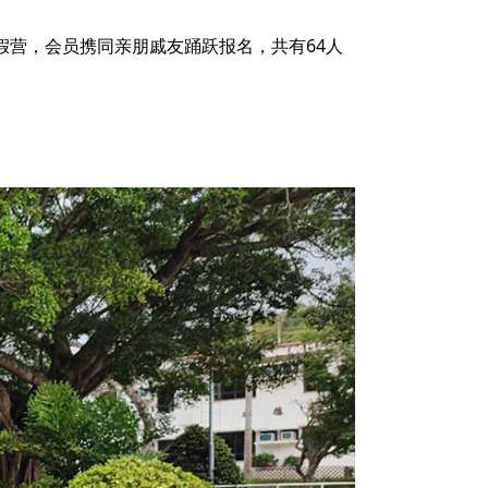
假营，会员携同亲朋戚友踊跃报名，共有64人