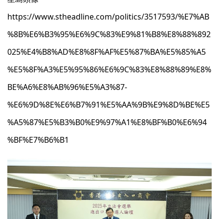
https://www.stheadline.com/politics/3517593/%E7%AB
%8B%E6%B3%95%E6%9C%83%E9%81%B8%E8%88%892
025%E4%B8%AD%E8%8F%AF%E5%87%BA%E5%85%A5
%E5%8F%A3%E5%95%86%E6%9C%83%E8%88%89%E8%
BE%A6%E8%AB%96%E5%A3%87-
%E6%9D%8E%E6%B7%91%E5%AA%9B%E9%8D%BE%E5
%A5%87%E5%B3%B0%E9%97%A1%E8%BF%B0%E6%94
%BF%E7%B6%B1