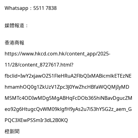
Whatsapp：5511 7838
媒體報道：
香港商報
https://www.hkcd.com.hk/content_app/2025-
11/28/content_8727617.html?
fbclid=IwY2xjawOZ51FleHRuA2FlbQIxMABicmlkETEzNE
hmamhOQ0g1ZkUzV1Zpc3J0YwZhcHBfaWQQMjIyMD
M5MTc4ODIwMDg5MgABHqFcDOb365hiNBavDgucZM
eo92g6HtugcQvWM09klgfH9yAs2u7i53hY5G2z_aem_G
PQC3XEwPSSmIr3dL2B0KQ
橙新聞