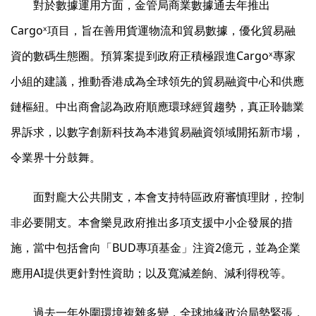
對於數據運用方面，金管局商業數據通去年推出
Cargoˣ項目，旨在善用貨運物流和貿易數據，優化貿易融
資的數碼生態圈。預算案提到政府正積極跟進Cargoˣ專家
小組的建議，推動香港成為全球領先的貿易融資中心和供應
鏈樞紐。中出商會認為政府順應環球經貿趨勢，真正聆聽業
界訴求，以數字創新科技為本港貿易融資領域開拓新市場，
令業界十分鼓舞。
面對龐大公共開支，本會支持特區政府審慎理財，控制
非必要開支。本會樂見政府推出多項支援中小企發展的措
施，當中包括會向「BUD專項基金」注資2億元，並為企業
應用AI提供更針對性資助；以及寬減差餉、減利得稅等。
過去一年外圍環境複雜多變，全球地緣政治局勢緊張，