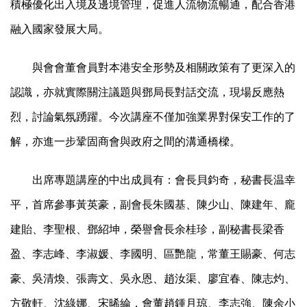
積極優化出入境及邊境管理，促進人流物流暢通，配合香港
融入國家發展大局。
與會會董會員對本港安全形勢及相關政策有了更深入的
認識，亦就實際關注議題與鄧局長對話交流，現場反應熱
烈，討論氣氛踴躍。今次講座不僅加強業界對保安工作的了
解，亦進一步鞏固商會與政府之間的溝通橋樑。
出席專題講座的中出成員有：會長貝鈞奇，秘書長温幸
平，首席參事黃英豪，副會長朱國基、陳少山、陳建年、龐
建貽、李聖根、鄧紹坤，榮譽會長余桂珍，副秘書長梁香
盈、李志峰、李淑媛、李國明、區艷龍，常董王賜豪、何志
豪、吳清煥、張壽文、吳永恩、趙汝渠、廖宜春、陳志灼、
方敬軒、沈綠娜、宋晞綸，會董趙鍾月琼、李志強、陳余小