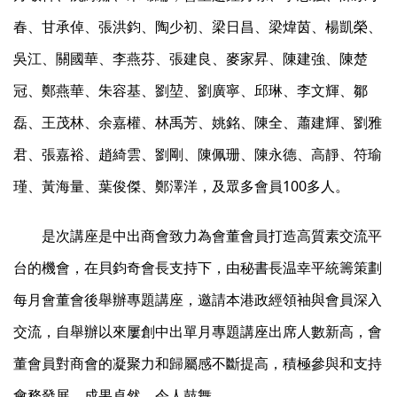
春、甘承倬、張洪鈞、陶少初、梁日昌、梁煒茵、楊凱榮、
吳江、關國華、李燕芬、張建良、麥家昇、陳建強、陳楚
冠、鄭燕華、朱容基、劉堃、劉廣寧、邱琳、李文輝、鄒
磊、王茂林、余嘉權、林禹芳、姚銘、陳全、蕭建輝、劉雅
君、張嘉裕、趙綺雲、劉剛、陳佩珊、陳永德、高靜、符瑜
瑾、黃海量、葉俊傑、鄭澤洋，及眾多會員100多人。
是次講座是中出商會致力為會董會員打造高質素交流平
台的機會，在貝鈞奇會長支持下，由秘書長温幸平統籌策劃
每月會董會後舉辦專題講座，邀請本港政經領袖與會員深入
交流，自舉辦以來屢創中出單月專題講座出席人數新高，會
董會員對商會的凝聚力和歸屬感不斷提高，積極參與和支持
會務發展，成果卓然，令人鼓舞。