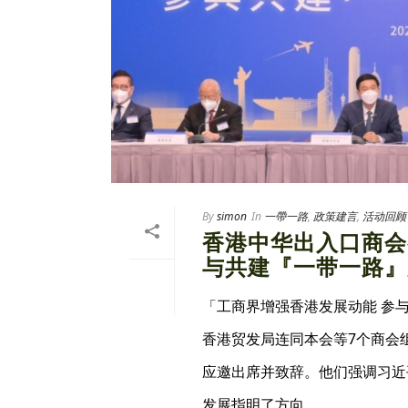
By
simon
In
一帶一路
,
政策建言
,
活动回顾
香港中华出入口商会
与共建『一带一路』
「工商界增强香港发展动能 参
香港贸发局连同本会等7个商会
应邀出席并致辞。他们强调习近
发展指明了方向。