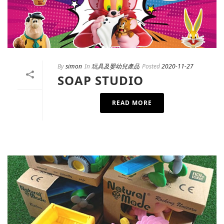
By
simon
In
玩具及嬰幼兒產品
Posted
2020-11-27
SOAP STUDIO
READ MORE