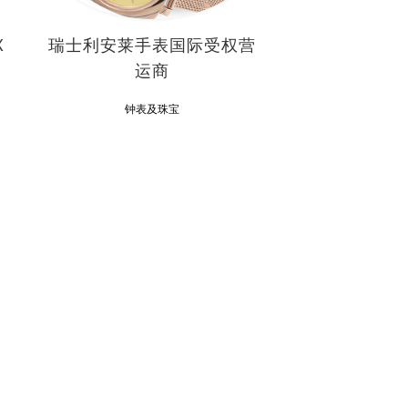
X
瑞士利安莱手表国际受权营
运商
钟表及珠宝