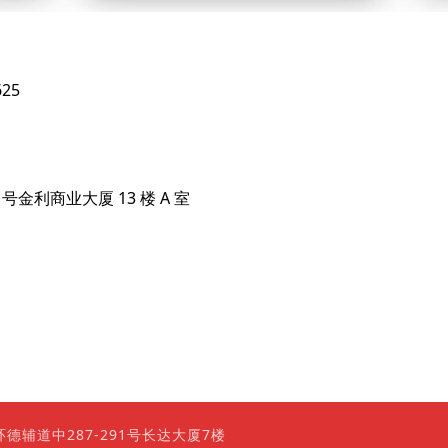
625
6 号金利商业大厦 13 楼 A 室
0 香港上环德辅道中287-291号长达大厦7楼