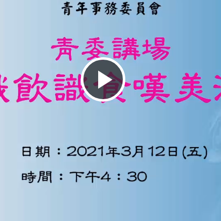
播
放
影
片