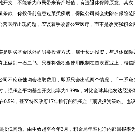
纯开支，不能够为市民带来资产增值，有违退休保障原意。其次
量条款，你投保前曾患过某类疾病，保险公司就会撇除在保险范
当公营医疗出现问题，应该着手改善公营医疗，而不是改变强积金
实是购买基金以外的另类投资方式，属于长远投资，与退休保障
真正做到一石二鸟。只要将强积金使用限制在首次置业上，相信
公司不论赚蚀均会收取费用，即系只会出现两个情况，「一系赚
，强积金平均基金开支比率为1.39%，对比全球其他发达经济体
在0.5%，甚至特区政府17年推行的强积金「预设投资策略」也设
报低问题。由生效起至今年3月，积金局年率化净内部回报率为3.