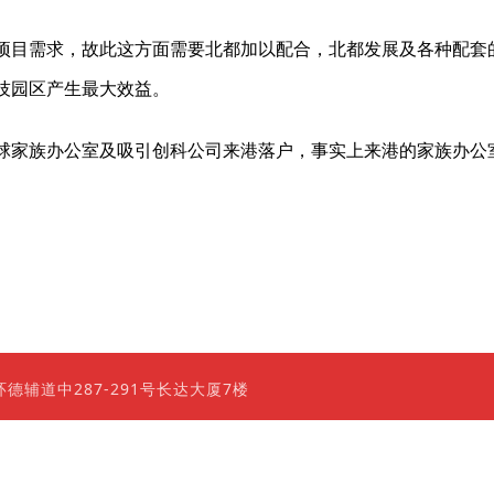
项目需求，故此这方面需要北都加以配合，北都发展及各种配套
技园区产生最大效益。
球家族办公室及吸引创科公司来港落户，事实上来港的家族办公
0 香港上环德辅道中287-291号长达大厦7楼