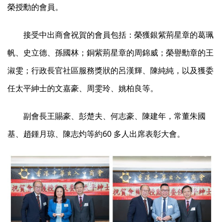
榮授勳的會員。
接受中出商會祝賀的會員包括：榮獲銀紫荊星章的葛珮
帆、史立德、孫國林；銅紫荊星章的周錦威；榮譽勳章的王
淑雯；行政長官社區服務獎狀的呂漢輝、陳純純，以及獲委
任太平紳士的文嘉豪、周雯玲、姚柏良等。
副會長王賜豪、彭楚夫、何志豪、陳建年，常董朱國
基、趙鍾月琼、陳志灼等約60 多人出席表彰大會。