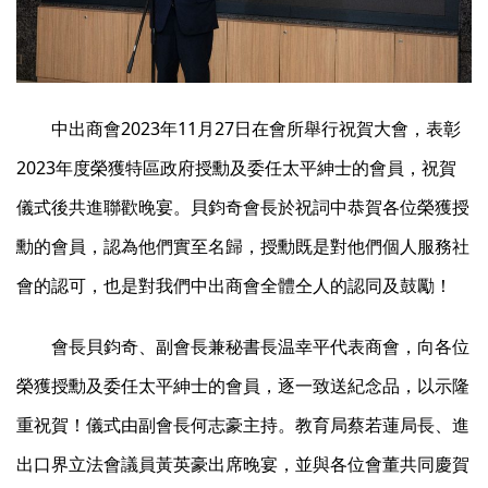
中出商會2023年11月27日在會所舉行祝賀大會，表彰
2023年度榮獲特區政府授勳及委任太平紳士的會員，祝賀
儀式後共進聯歡晚宴。貝鈞奇會長於祝詞中恭賀各位榮獲授
勳的會員，認為他們實至名歸，授勳既是對他們個人服務社
會的認可，也是對我們中出商會全體仝人的認同及鼓勵！
會長貝鈞奇、副會長兼秘書長温幸平代表商會，向各位
榮獲授勳及委任太平紳士的會員，逐一致送紀念品，以示隆
重祝賀！儀式由副會長何志豪主持。教育局蔡若蓮局長、進
出口界立法會議員黃英豪出席晚宴，並與各位會董共同慶賀