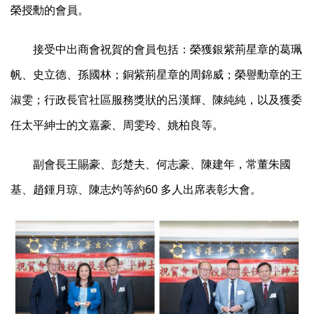
榮授勳的會員。
接受中出商會祝賀的會員包括：榮獲銀紫荊星章的葛珮
帆、史立德、孫國林；銅紫荊星章的周錦威；榮譽勳章的王
淑雯；行政長官社區服務獎狀的呂漢輝、陳純純，以及獲委
任太平紳士的文嘉豪、周雯玲、姚柏良等。
副會長王賜豪、彭楚夫、何志豪、陳建年，常董朱國
基、趙鍾月琼、陳志灼等約60 多人出席表彰大會。