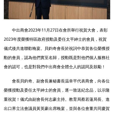
中出商會2023年11月27日在會所舉行祝賀大會，表彰
2023年度榮獲特區政府授勳及委任太平紳士的會員，祝賀
儀式後共進聯歡晚宴。貝鈞奇會長於祝詞中恭賀各位榮獲授
勳的會員，認為他們實至名歸，授勳既是對他們個人服務社
會的認可，也是對我們中出商會全體仝人的認同及鼓勵！
會長貝鈞奇、副會長兼秘書長温幸平代表商會，向各位
榮獲授勳及委任太平紳士的會員，逐一致送紀念品，以示隆
重祝賀！儀式由副會長何志豪主持。教育局蔡若蓮局長、進
出口界立法會議員黃英豪出席晚宴，並與各位會董共同慶賀