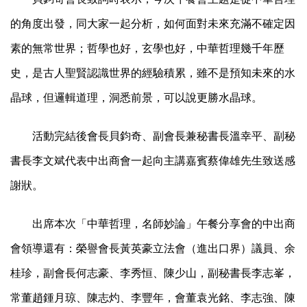
的角度出發，同大家一起分析，如何面對未來充滿不確定因
素的無常世界；哲學也好，玄學也好，中華哲理幾千年歷
史，是古人聖賢認識世界的經驗積累，雖不是預知未來的水
晶球，但邏輯道理，洞悉前景，可以說更勝水晶球。
活動完結後會長貝鈞奇、副會長兼秘書長溫幸平、副秘
書長李文斌代表中出商會一起向主講嘉賓蔡偉雄先生致送感
謝狀。
出席本次「中華哲理，名師妙論」午餐分享會的中出商
會領導還有：榮譽會長黃英豪立法會（進出口界）議員、余
桂珍，副會長何志豪、李秀恒、陳少山，副秘書長李志峯，
常董趙鍾月琼、陳志灼、李豐年，會董袁光銘、李志強、陳