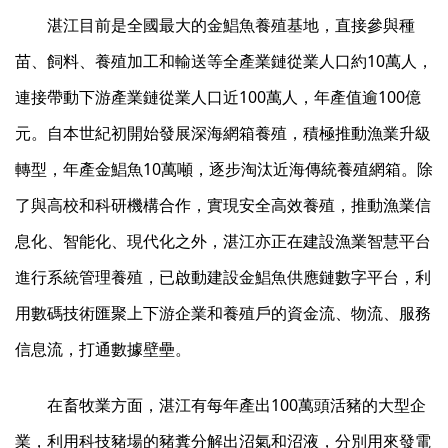
湛江目前是全國最大的金鯧魚養殖基地，直接參與種
苗、飼料、養殖加工和輸送等全產業鏈從業人口約10萬人，
連接帶動下游產業鏈從業人口近100萬人，年產值逾100億
元。自本世紀初開始發展深海網箱養殖，積極推動漁業升級
轉型，年產金鯧魚10萬噸，逐步淘汰近海傳統養殖網箱。除
了與高校和科研機構合作，實現安全高效養殖，推動漁業信
息化、智能化、現代化之外，湛江亦正在建設漁業智慧平台
進行系統管理養殖，已啟動建設金鯧魚供應鏈數字平台，利
用數碼技術匯聚上下游企業和養殖戶的資金流、物流、服務
信息流，打通數據壁壘。
在畜牧業方面，湛江有每年產出100萬頭活豬的大型企
業，利用科技豬場的豬糞分解出沼氣和沼液，分別用來發電