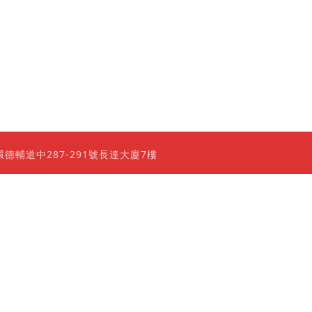
0 香港上環德輔道中287-291號長達大廈7樓