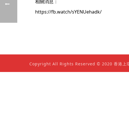
相關消息：
https://fb.watch/sYENUehadk/
Copyright All Rights Reserved © 202