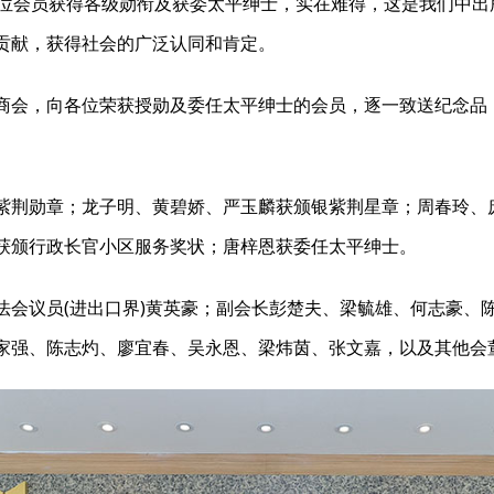
3位会员获得各级勋衔及获委太平绅士，实在难得，这是我们中
贡献，获得社会的广泛认同和肯定。
商会，向各位荣获授勋及委任太平绅士的会员，逐一致送纪念品，
。
紫荆勋章；龙子明、黄碧娇、严玉麟获颁银紫荆星章；周春玲、
获颁行政长官小区服务奖状；唐梓恩获委任太平绅士。
法会议员(进出口界)黄英豪；副会长彭楚夫、梁毓雄、何志豪、
家强、陈志灼、廖宜春、吴永恩、梁炜茵、张文嘉，以及其他会董