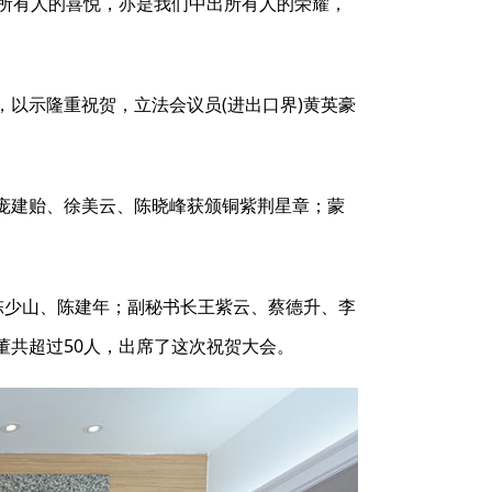
出所有人的喜悦，亦是我们中出所有人的荣耀，
以示隆重祝贺，立法会议员(进出口界)黄英豪
庞建贻、徐美云、陈晓峰获颁铜紫荆星章；蒙
陈少山、陈建年；副秘书长王紫云、蔡德升、李
共超过50人，出席了这次祝贺大会。