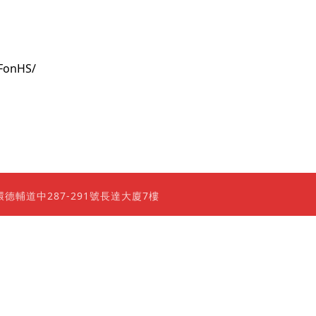
FonHS/
0 香港上環德輔道中287-291號長達大廈7樓