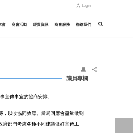
Login
本會
商會活動
經貿資訊
商會服務
聯絡我們
議員專欄
盛事宣傳事宜的協商安排。
傳，以收協同效應。當局回應會盡量做到
政府部門考慮各種不同建議做好宣傳工