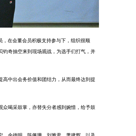
会员，在会董会员积极支持参与下，组织很顺
贝钧奇抽空来到现场观战，为选手们打气，并
提高中出会务价值和团结力，从而最终达到提
观众喝采鼓掌，亦替失分者感到婉惜，给予鼓
宁、余德明、陈佩珊、刘雅君、萧建辉，以及