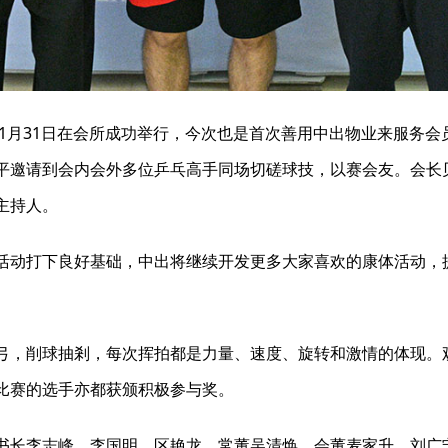
年1月31日在会所成功举行，今次也是首次善用中出物业来服务
平邀请到会内会外多位乒乓高手同场切磋球技，以赛会友。会长
主持人。
活动打下良好基础，中出将继续开发更多大家喜欢的康体活动，
弓，削球抽剎，每次挥拍都是力量、速度、旋转和激情的体现。
比赛的选手亦都获颁积极参与奖。
书长李志峰、李国明、区艳龙，常董吴清焕，会董麦家升、刘广