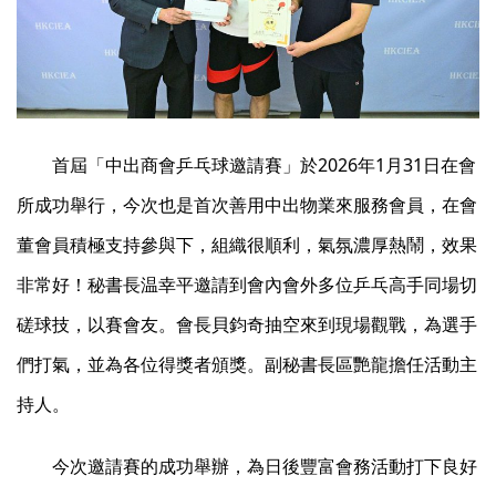
首屆「中出商會乒乓球邀請賽」於2026年1月31日在會
所成功舉行，今次也是首次善用中出物業來服務會員，在會
董會員積極支持參與下，組織很順利，氣氛濃厚熱鬧，效果
非常好！秘書長温幸平邀請到會內會外多位乒乓高手同場切
磋球技，以賽會友。會長貝鈞奇抽空來到現場觀戰，為選手
們打氣，並為各位得獎者頒獎。副秘書長區艷龍擔任活動主
持人。
今次邀請賽的成功舉辦，為日後豐富會務活動打下良好