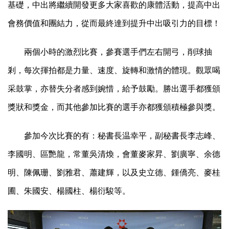
基礎，中出將繼續開發更多大家喜歡的康體活動，提高中出
會務價值和團結力，從而最終達到提升中出吸引力的目標！
兩個小時的激烈比賽，參賽選手們左右開弓，削球抽
剎，每次揮拍都是力量、速度、旋轉和激情的體現。觀眾喝
采鼓掌，亦替失分者感到婉惜，給予鼓勵。勝出選手都獲頒
獎狀和獎金，而其他參加比賽的選手亦都獲頒積極參與獎。
參加今次比賽的有：秘書長温幸平，副秘書長李志峰、
李國明、區艷龍，常董吳清煥，會董麥家昇、劉廣寧、余德
明、陳佩珊、劉雅君、蕭建輝，以及史立德、鍾僑亮、麥桂
圃、朱國安、楊國柱、楊衍駿等。