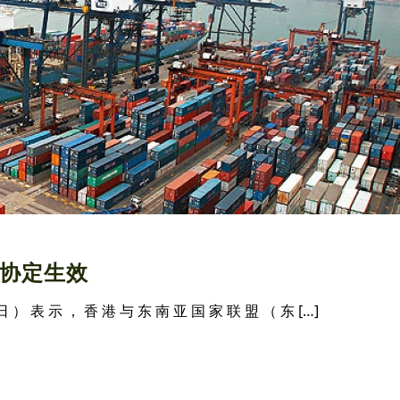
协定生效
日 ） 表 示 ， 香 港 与 东 南 亚 国 家 联 盟 （ 东 […]