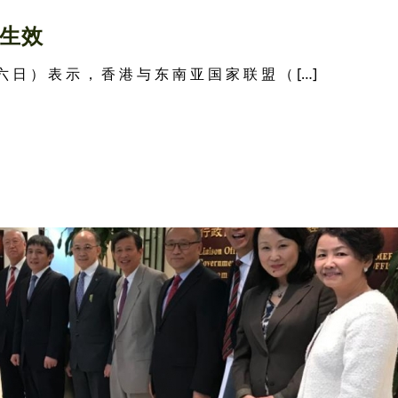
生效
六 日 ） 表 示 ， 香 港 与 东 南 亚 国 家 联 盟 （ […]