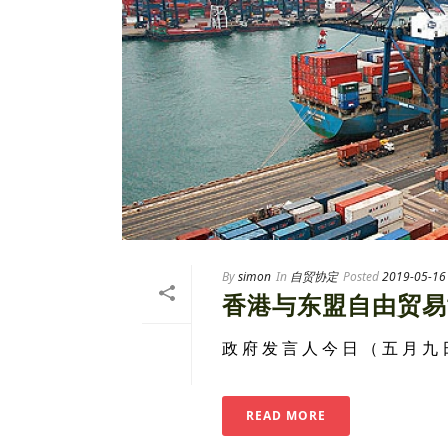
By
simon
In
自贸协定
Posted
2019-05-16
香港与东盟自由贸易
政 府 发 言 人 今 日 （ 五 月 九 
READ MORE