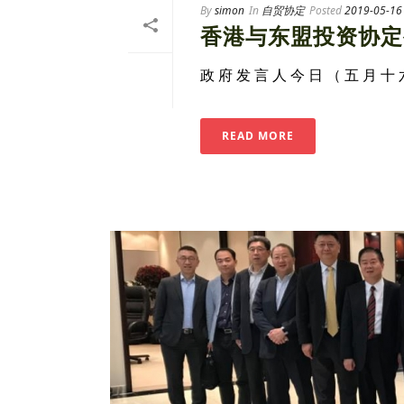
By
simon
In
自贸协定
Posted
2019-05-16
香港与东盟投资协定
政 府 发 言 人 今 日 （ 五 月 十 
READ MORE