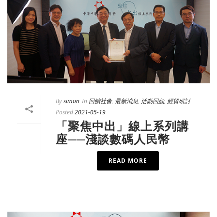
By
simon
In
回饋社會
,
最新消息
,
活動回顧
,
經貿研討
Posted
2021-05-19
「聚焦中出」線上系列講
座──淺談數碼人民幣
READ MORE