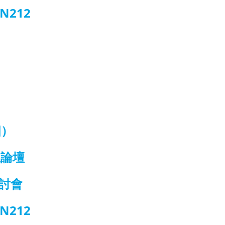
N212
四）
主論壇
研討會
N212