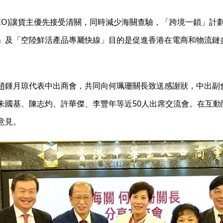
EO)讓貨主優先接受清關，同時減少海關查驗，「跨境一鎖」計劃
」及「空陸鮮活產品專屬快線」目的是促進香港在電商和物流鏈
趙鍾月琼代表中出商會，共同向何珮珊關長致送感謝狀，中出副
朱國基、陳志灼、許華傑、李豐年等近50人出席交流會。在互
意見。